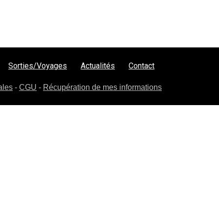
Sorties/Voyages
Actualités
Contact
ales
-
CGU
-
Récupération de mes informations