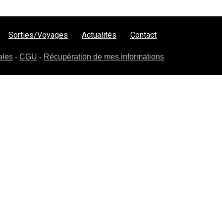
Sorties/Voyages
Actualités
Contact
ales
-
CGU
-
Récupération de mes informations