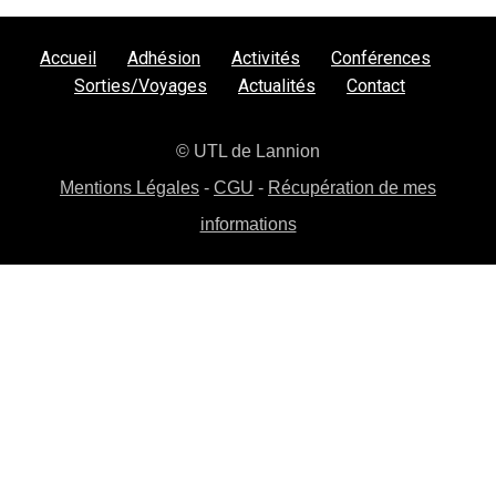
Accueil
Adhésion
Activités
Conférences
Sorties/Voyages
Actualités
Contact
© UTL de Lannion
Mentions Légales
-
CGU
-
Récupération de mes
informations